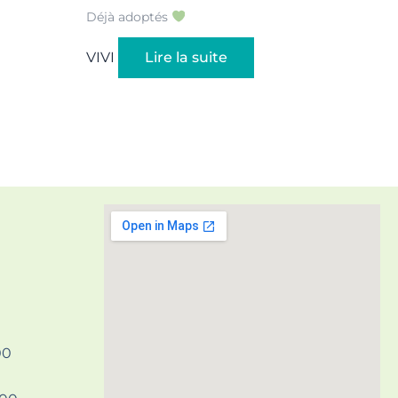
Déjà adoptés
VIVI
Lire la suite
00