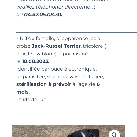
veuillez téléphoner directement
au
04.42.05.08.30.
_________________________________________________
« RITA » femelle, d’ apparence racial
croisé
Jack-Russel Terrier
, tricolore (
noir, feu & blanc), à poil ras, né
le
10.08.2023.
Identifiée par puce électronique,
déparasitée, vaccinée & vermifugée,
stérilisation à prévoir
à l’âge de
6
mois
.
Poids de ..kg