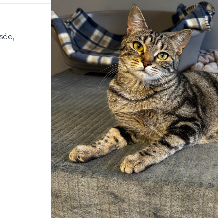
_______________________
sée,