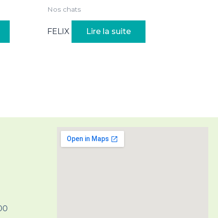
Nos chats
FELIX
Lire la suite
H00