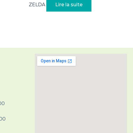
ZELDA
Lire la suite
H00
H00