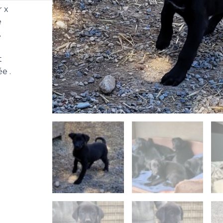
r x
e
.
t
e .