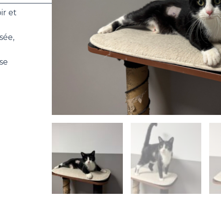
_______________________
ir et
sée,
se