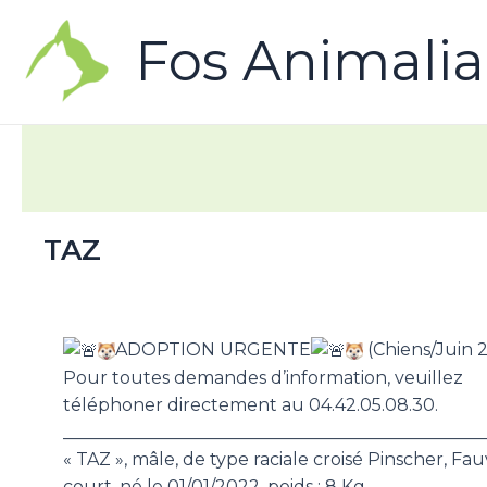
Fos Animalia
TAZ
ADOPTION URGENTE
(Chiens/Juin 
Pour toutes demandes d’information, veuillez
téléphoner directement au 04.42.05.08.30.
________________________________________________
« TAZ », mâle, de type raciale croisé Pinscher, Fauv
court, né le 01/01/2022, poids : 8 Kg.