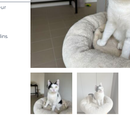
_______________________
eur
ins.