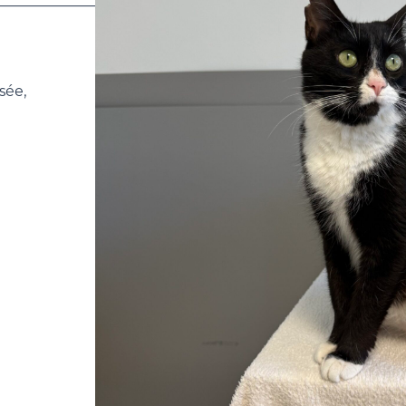
_______________________
sée,