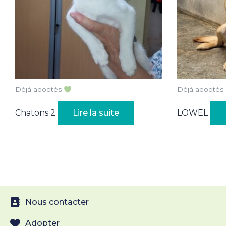
Déjà adoptés
Déjà adoptés
Chatons 2
Lire la suite
LOWEL
Nous contacter
Adopter