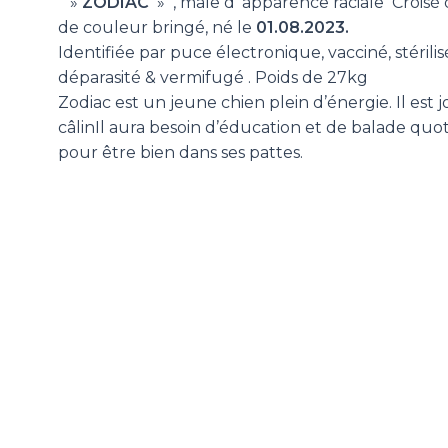
»
ZODIAC
»
, mâle d’ apparence raciale Croisé
de couleur bringé, né le
01.08.2023.
Identifiée par puce électronique, vacciné, stérilis
déparasité & vermifugé . Poids de 27kg
Zodiac est un jeune chien plein d’énergie. Il est 
câlinIl aura besoin d’éducation et de balade quo
pour être bien dans ses pattes.