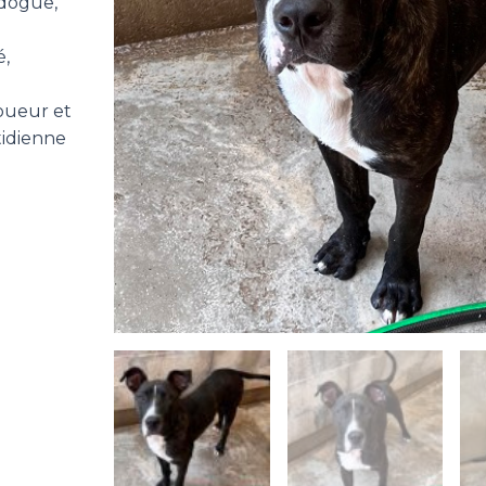
 dogue,
é,
joueur et
tidienne