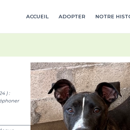
ACCUEIL
ADOPTER
NOTRE HIST
4 ) :
léphoner
___________________________